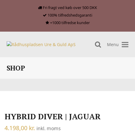
Fri fragt ved køb over 500 DKK
100% tilfredshedsgaranti
+1000 tilfredse kunder
Menu
search
SHOP
HYBRID DIVER | JAGUAR
4.198,00
kr.
inkl. moms