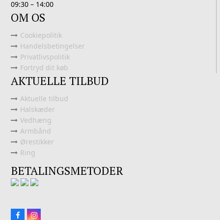
09:30 – 14:00
OM OS
Cookiepolitik
Handelsbetingelser
Privatlivspolitik
Fortryd dit køb
AKTUELLE TILBUD
Aktuelle tilbud
Halskæder
Vedhæng
Armbånd
Ørestikker
Ring
BETALINGSMETODER
Facebook
Instagram