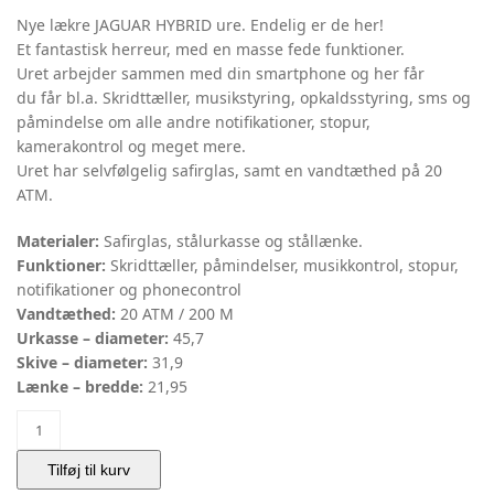
Nye lækre JAGUAR HYBRID ure. Endelig er de her!
Et fantastisk herreur, med en masse fede funktioner.
Uret arbejder sammen med din smartphone og her får
du får bl.a. Skridttæller, musikstyring, opkaldsstyring, sms og
påmindelse om alle andre notifikationer, stopur,
kamerakontrol og meget mere.
Uret har selvfølgelig safirglas, samt en vandtæthed på 20
ATM.
Materialer:
Safirglas, stålurkasse og stållænke.
Funktioner:
Skridttæller, påmindelser, musikkontrol, stopur,
notifikationer og phonecontrol
Vandtæthed:
20 ATM / 200 M
Urkasse – diameter:
45,7
Skive – diameter:
31,9
Lænke – bredde:
21,95
HYBRID
DIVER
|
Tilføj til kurv
Jaguar