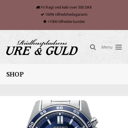
Fri fragt ved køb over 500 DKK
100% tilfredshedsgaranti
+1000 tilfredse kunder
Menu
search
SHOP