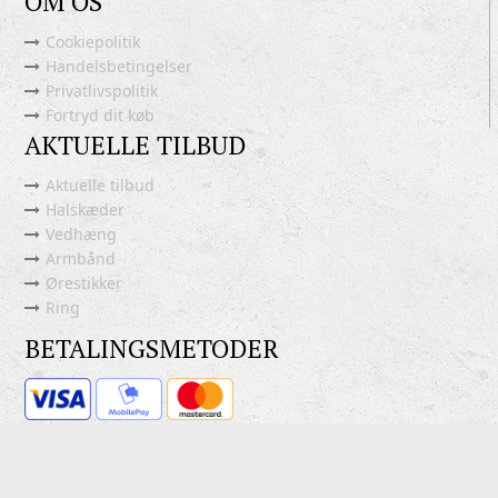
OM OS
Cookiepolitik
Handelsbetingelser
Privatlivspolitik
Fortryd dit køb
AKTUELLE TILBUD
Aktuelle tilbud
Halskæder
Vedhæng
Armbånd
Ørestikker
Ring
BETALINGSMETODER