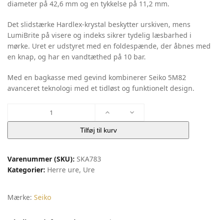
diameter på 42,6 mm og en tykkelse på 11,2 mm.
Det slidstærke Hardlex-krystal beskytter urskiven, mens
LumiBrite på visere og indeks sikrer tydelig læsbarhed i
mørke. Uret er udstyret med en foldespænde, der åbnes med
en knap, og har en vandtæthed på 10 bar.
Med en bagkasse med gevind kombinerer Seiko 5M82
avanceret teknologi med et tidløst og funktionelt design.
Kinetic
|
Seiko
Tilføj til kurv
antal
Varenummer (SKU):
SKA783
Kategorier:
Herre ure
,
Ure
Mærke:
Seiko