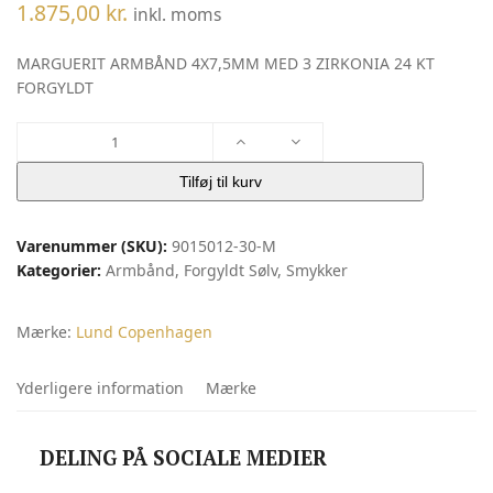
1.875,00
kr.
inkl. moms
MARGUERIT ARMBÅND 4X7,5MM MED 3 ZIRKONIA 24 KT
FORGYLDT
MARGUERIT
ARMBÅND
|
Tilføj til kurv
Lund
Copenhagen
Varenummer (SKU):
9015012-30-M
antal
Kategorier:
Armbånd
,
Forgyldt Sølv
,
Smykker
Mærke:
Lund Copenhagen
Yderligere information
Mærke
DELING PÅ SOCIALE MEDIER