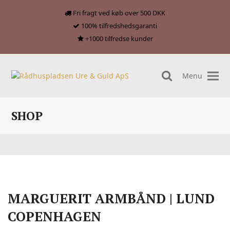
Fri fragt ved køb over 500 DKK
100% tilfredshedsgaranti
+1000 tilfredse kunder
Menu
search
SHOP
MARGUERIT ARMBÅND | LUND
COPENHAGEN