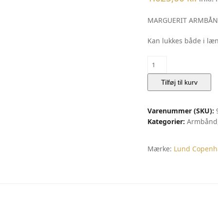
MARGUERIT ARMBÅND
Kan lukkes både i læ
MARGUERIT
ARMBÅND
|
Tilføj til kurv
Lund
Copenhagen
Varenummer (SKU):
antal
Kategorier:
Armbånd
Mærke:
Lund Copenh