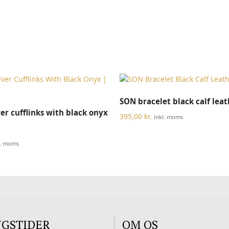
VÆLG MULIGHEDER
SON bracelet black calf lea
TILFØJ TIL KURV
er cufflinks with black onyx
395,00
kr.
inkl. moms
l. moms
NGSTIDER
OM OS