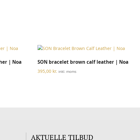
Dette
Dette
VÆLG MULIGHEDER
ther | Noa
SON bracelet brown calf leather | Noa
vare
vare
har
har
395,00
kr.
inkl. moms
flere
flere
varianter.
varianter.
Mulighederne
Mulighederne
kan
kan
vælges
vælges
på
på
varesiden
varesiden
AKTUELLE TILBUD