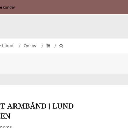
se kunder
e tilbud
Om os
T ARMBÅND | LUND
GEN
. moms