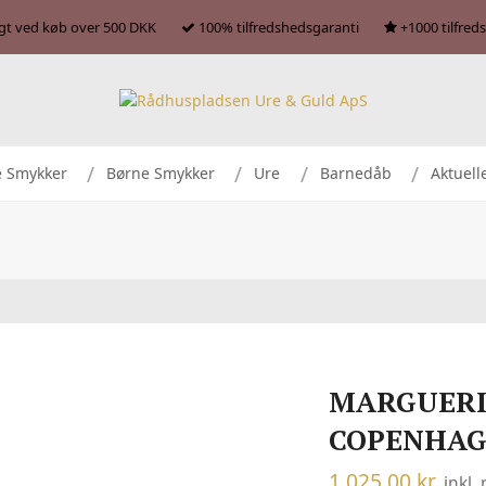
agt ved køb over 500 DKK
100% tilfredshedsgaranti
+1000 tilfred
e Smykker
Børne Smykker
Ure
Barnedåb
Aktuell
MARGUERI
COPENHA
1.025,00
kr.
inkl