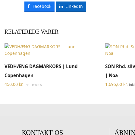
Facebook
LinkedIn
RELATEREDE VARER
TILFØJ TIL KURV
VEDHÆNG DAGMARKORS | Lund
SON Rhd. silv
Copenhagen
| Noa
450,00
kr.
1.695,00
kr.
inkl. moms
ink
KONTAKT OS
ÅBNI