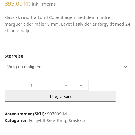
895,00
kr.
inkl. moms
klassisk ring fra Lund Copenhagen med den mindre
marguerit der måler 9 mm. Lavet i sølv der er forgyldt med 24
kt. og emalje.
Størrelse
MARGUERIT
RING
9MM
Tilføj til kurv
|
Lund
Varenummer (SKU):
907009-M
Copenhagen
Kategorier:
Forgyldt Sølv
,
Ring
,
Smykker
antal