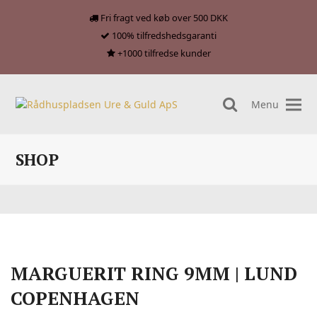
Fri fragt ved køb over 500 DKK
100% tilfredshedsgaranti
+1000 tilfredse kunder
Menu
search
SHOP
MARGUERIT RING 9MM | LUND
COPENHAGEN