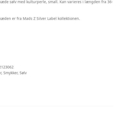
de sølv med kulturperle, small. Kan varieres i længden fra 36-
den er fra Mads Z Silver Label kollektionen.
2123062
r
,
Smykker
,
Sølv