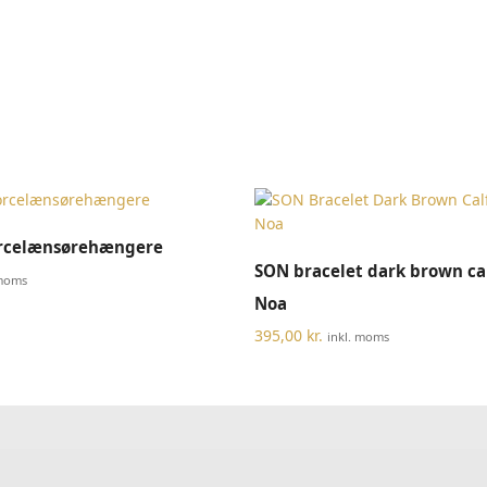
TILFØJ TIL KURV
rcelænsørehængere
VÆLG MULIGHEDER
SON bracelet dark brown cal
 moms
Noa
395,00
kr.
inkl. moms