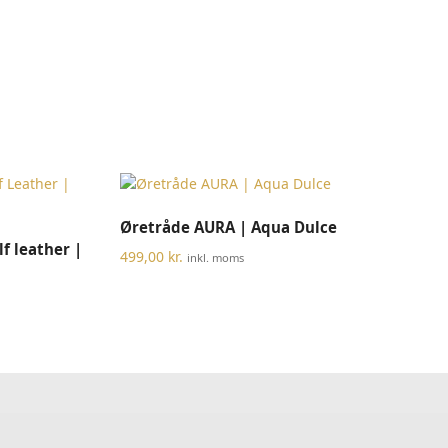
TILFØJ TIL KURV
Øretråde AURA | Aqua Dulce
Dette
f leather |
vare
499,00
kr.
inkl. moms
har
flere
varianter.
Mulighederne
kan
vælges
på
varesiden