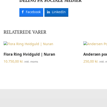
DELING PÅ SOCIALE MEDIER
Facebook
LinkedIn
RELATEREDE VARER
Dette
VÆLG MULIGHEDER
Flora Ring Hvidguld | Nuran
Andersen po
vare
har
10.750,00
kr.
250,00
kr.
inkl. moms
inkl.
flere
varianter.
Mulighederne
kan
vælges
på
varesiden