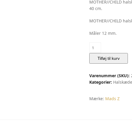
MOTHER//CHILD halskæ
40 cm.
MOTHER//CHILD halskæ
Måler 12 mm.
MOTHER
/
CHILD
Tilføj til kurv
|
Mads
Varenummer (SKU):
Z
Kategorier:
Halskæde
antal
Mærke:
Mads Z