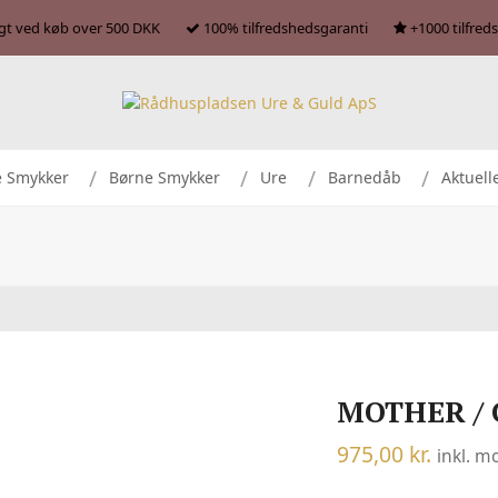
agt ved køb over 500 DKK
100% tilfredshedsgaranti
+1000 tilfred
e Smykker
Børne Smykker
Ure
Barnedåb
Aktuell
MOTHER / 
975,00
kr.
inkl. 