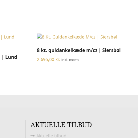
TILFØJ TIL KURV
8 kt. guldankelkæde m/cz | Siersbøl
 | Lund
2.695,00
kr.
inkl. moms
AKTUELLE TILBUD
Aktuelle tilbud