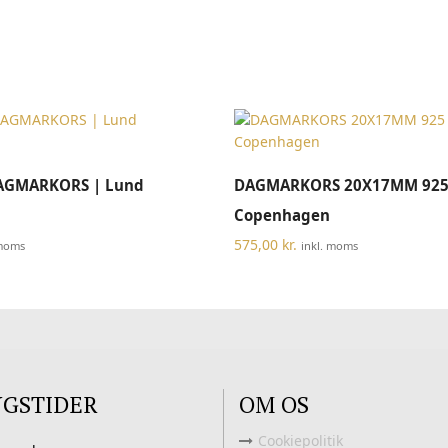
TILFØJ TIL KURV
TILFØJ TIL KURV
GMARKORS | Lund
DAGMARKORS 20X17MM 925
Copenhagen
575,00
kr.
 moms
inkl. moms
NGSTIDER
OM OS
Cookiepolitik