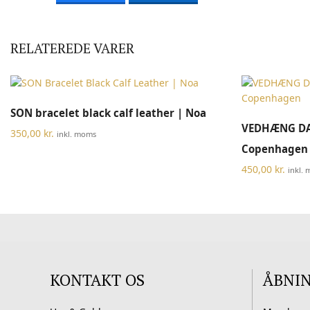
RELATEREDE VARER
Dette
VÆLG MULIGHEDER
SON bracelet black calf leather | Noa
vare
VEDHÆNG DA
har
350,00
kr.
inkl. moms
flere
Copenhagen
varianter.
450,00
kr.
inkl.
Mulighederne
kan
vælges
på
varesiden
KONTAKT OS
ÅBNI