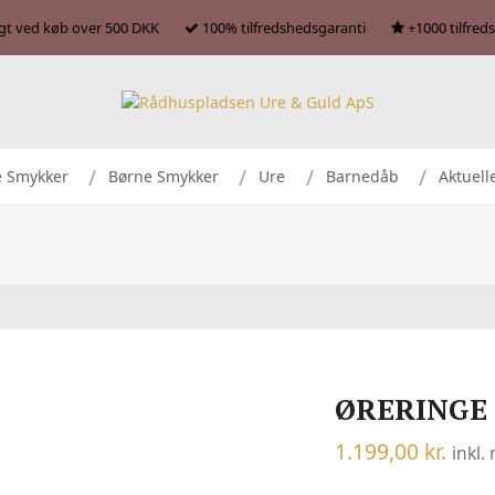
agt ved køb over 500 DKK
100% tilfredshedsgaranti
+1000 tilfred
e Smykker
Børne Smykker
Ure
Barnedåb
Aktuell
ØRERINGE 
1.199,00
kr.
inkl