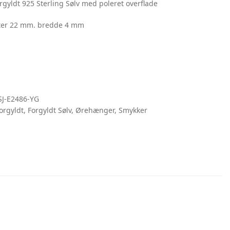
orgyldt 925 Sterling Sølv med poleret overflade
ter 22 mm. bredde 4 mm
SJ-E2486-YG
orgyldt
,
Forgyldt Sølv
,
Ørehænger
,
Smykker