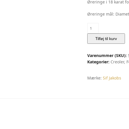
Øreringe i 18 karat f
Øreringe mål: Diame
Øreringe
Goccia
Pianura
Tilføj til kurv
|
Sif
Varenummer (SKU):
Jakobs
Kategorier:
Creoler
,
F
antal
Mærke:
Sif Jakobs