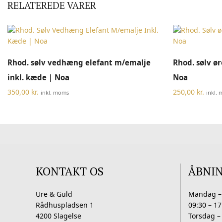
RELATEREDE VARER
TILFØJ TIL KURV
Rhod. sølv vedhæng elefant m/emalje
Rhod. sølv ø
inkl. kæde | Noa
Noa
350,00
kr.
250,00
kr.
inkl. moms
inkl.
KONTAKT OS
ÅBNI
Ure & Guld
Mandag –
Rådhuspladsen 1
09:30 – 17
4200 Slagelse
Torsdag –