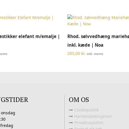
TILFØJ TIL KURV
TILFØJ TIL KURV
restikker elefant m/emalje |
Rhod. sølvvedhæng marie
inkl. kæde | Noa
295,00
kr.
 moms
inkl. moms
NGSTIDER
OM OS
Cookiepolitik
 onsdag
Handelsbetingelser
:30
Privatlivspolitik
 fredag
Fortryd dit køb