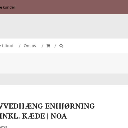
se kunder
e tilbud
Om os
LVVEDHÆNG ENHJØRNING
INKL. KÆDE | NOA
moms