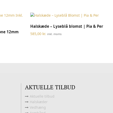
TILFØJ TIL KURV
Halskæde – Lyseblå blomst | Pia & Per
høne 12mm
585,00
kr.
inkl. moms
AKTUELLE TILBUD
Aktuelle tilbud
Halskæder
Vedhæng
Armbånd