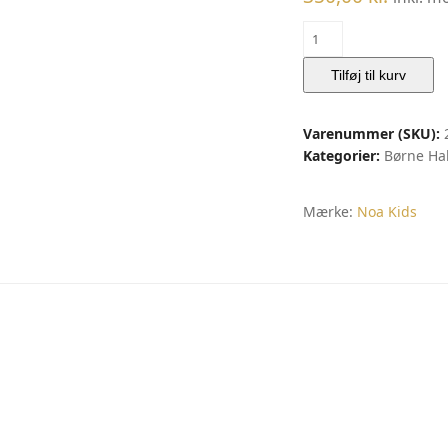
Rhod.
sølvvedhæng
enhjørning
Tilføj til kurv
m/emalje
inkl.
Varenummer (SKU):
kæde
Kategorier:
Børne Ha
|
Noa
antal
Mærke:
Noa Kids