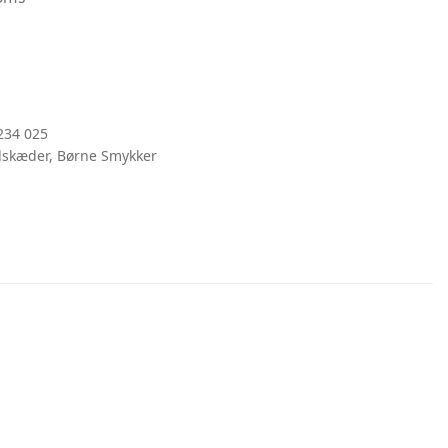
234 025
lskæder
,
Børne Smykker