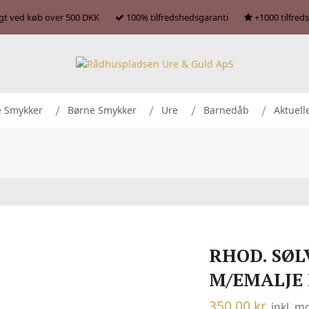
agt ved køb over 500 DKK
100% tilfredshedsgaranti
+1000 tilfred
e Smykker
Børne Smykker
Ure
Barnedåb
Aktuell
RHOD. SØ
M/EMALJE 
350,00
kr.
inkl. 