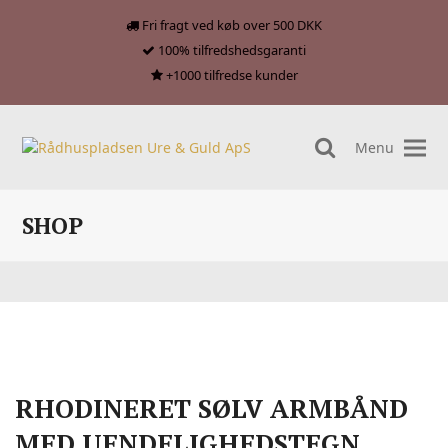
Fri fragt ved køb over 500 DKK
100% tilfredshedsgaranti
+1000 tilfredse kunder
Menu
search
SHOP
RHODINERET SØLV ARMBÅND
MED UENDELIGHEDSTEGN