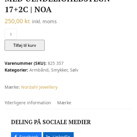
17+2C | NOA
250,00
kr.
inkl. moms
Rhodineret
sølv
armbånd
Tilføj til kurv
med
uendelighedstegn
Varenummer (SKU):
825 357
17+2c
Kategorier:
Armbånd
,
Smykker
,
Sølv
|
Noa
antal
Mærke:
Nordahl Jewellery
Yderligere information
Mærke
DELING PÅ SOCIALE MEDIER
Facebook
LinkedIn