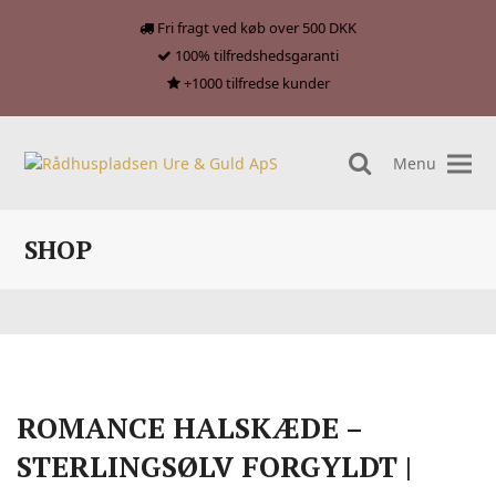
Fri fragt ved køb over 500 DKK
100% tilfredshedsgaranti
+1000 tilfredse kunder
Menu
search
SHOP
ROMANCE HALSKÆDE –
STERLINGSØLV FORGYLDT |