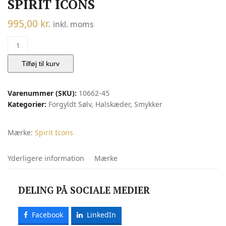
SPIRIT ICONS
995,00
kr.
inkl. moms
Romance
halskæde
-
Tilføj til kurv
sterlingsølv
forgyldt
Varenummer (SKU):
10662-45
|
Kategorier:
Forgyldt Sølv
,
Halskæder
,
Smykker
Spirit
Icons
antal
Mærke:
Spirit Icons
Yderligere information
Mærke
DELING PÅ SOCIALE MEDIER
Facebook
LinkedIn