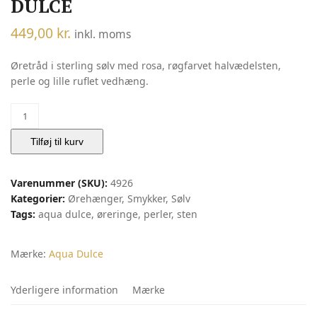
DULCE
449,00
kr.
inkl. moms
Øretråd i sterling sølv med rosa, røgfarvet halvædelsten,
perle og lille ruflet vedhæng.
Rose
Garden
Ørehænger
Tilføj til kurv
Sølv
n.
Varenummer (SKU):
4926
Farvede
Kategorier:
Ørehænger
,
Smykker
,
Sølv
Sten
Tags:
aqua dulce
,
øreringe
,
perler
,
sten
|
Aqua
Dulce
Mærke:
Aqua Dulce
antal
Yderligere information
Mærke