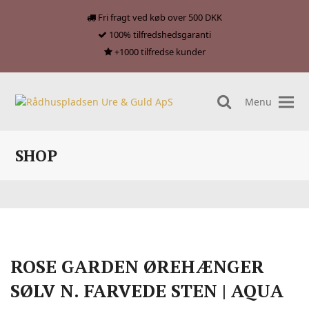
Fri fragt ved køb over 500 DKK
100% tilfredshedsgaranti
+1000 tilfredse kunder
Menu
search
SHOP
ROSE GARDEN ØREHÆNGER
SØLV N. FARVEDE STEN | AQUA