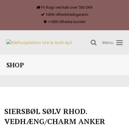
Fri fragt ved køb over 500 DKK
100% tilfredshedsgaranti
+1000 tilfredse kunder
Menu
search
SHOP
SIERSBØL SØLV RHOD.
VEDHÆNG/CHARM ANKER