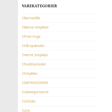
VAREKATEGORIER
Barnedåb
Børne Smykker
Frierringe
Hårspænder
Herre Smykker
Puddsemidel
Smykker
SMYKKESKRIN
Ukategoriseret
Urboks
Ure