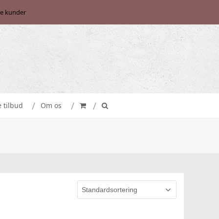
se kunder
e tilbud
Om os