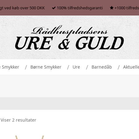
agt ved køb over 500 DKK
100% tilfredshedsgaranti
+1000 tilfred
e Smykker
Børne Smykker
Ure
Barnedåb
Aktuell
Viser 2 resultater