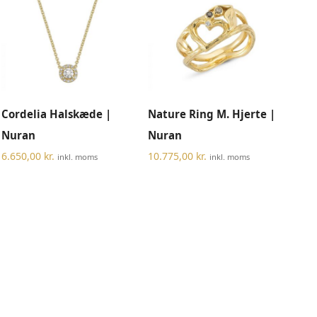
Dette
TILFØJ TIL KURV
VÆLG MULIGHEDER
Cordelia Halskæde |
Nature Ring M. Hjerte |
vare
har
Nuran
Nuran
flere
6.650,00
kr.
10.775,00
kr.
inkl. moms
inkl. moms
varianter.
Muligheder
kan
vælges
på
varesiden