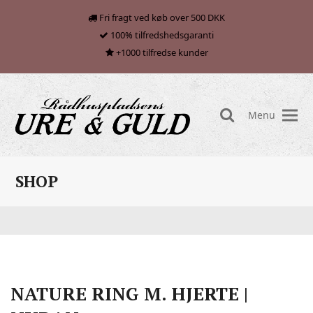
Fri fragt ved køb over 500 DKK
100% tilfredshedsgaranti
+1000 tilfredse kunder
Menu
search
SHOP
NATURE RING M. HJERTE |