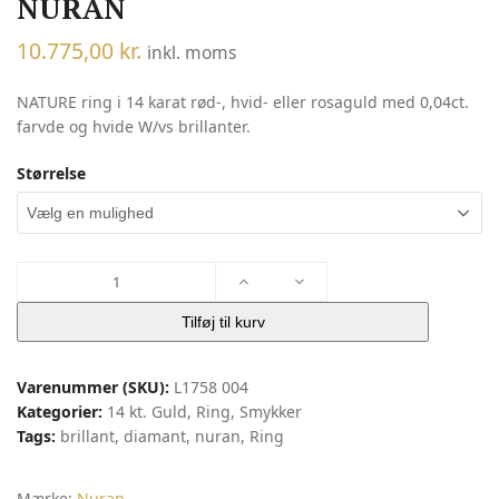
NURAN
10.775,00
kr.
inkl. moms
NATURE ring i 14 karat rød-, hvid- eller rosaguld med 0,04ct.
farvde og hvide W/vs brillanter.
Størrelse
Nature
Ring
M.
Tilføj til kurv
Hjerte
|
Varenummer (SKU):
L1758 004
Nuran
Kategorier:
14 kt. Guld
,
Ring
,
Smykker
antal
Tags:
brillant
,
diamant
,
nuran
,
Ring
Mærke:
Nuran