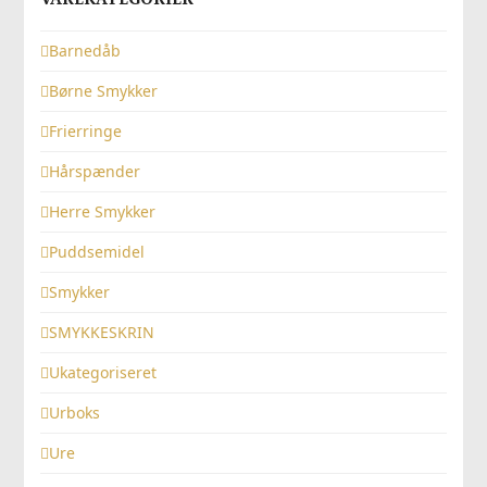
Barnedåb
Børne Smykker
Frierringe
Hårspænder
Herre Smykker
Puddsemidel
Smykker
SMYKKESKRIN
Ukategoriseret
Urboks
Ure