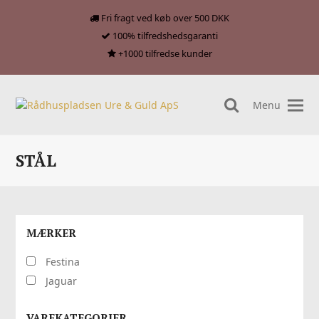
Fri fragt ved køb over 500 DKK
100% tilfredshedsgaranti
+1000 tilfredse kunder
Menu
search
STÅL
MÆRKER
Festina
Jaguar
VAREKATEGORIER