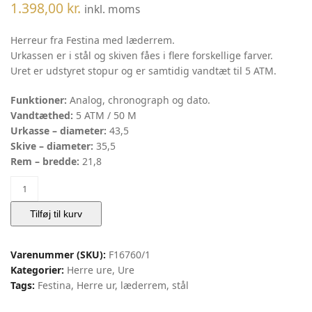
1.398,00
kr.
inkl. moms
Herreur fra Festina med læderrem.
Urkassen er i stål og skiven fåes i flere forskellige farver.
Uret er udstyret stopur og er samtidig vandtæt til 5 ATM.
Funktioner:
Analog, chronograph og dato.
Vandtæthed:
5 ATM / 50 M
Urkasse – diameter:
43,5
Skive – diameter:
35,5
Rem – bredde:
21,8
Herre
Ur
Festina
Tilføj til kurv
Chronograf
|
Varenummer (SKU):
F16760/1
Festina
Kategorier:
Herre ure
,
Ure
antal
Tags:
Festina
,
Herre ur
,
læderrem
,
stål