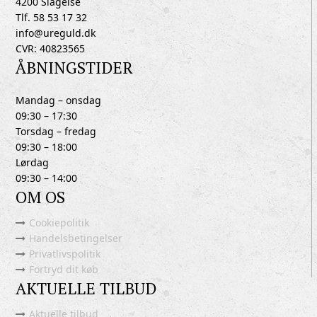
4200 Slagelse
Tlf. 58 53 17 32
info@ureguld.dk
CVR: 40823565
ÅBNINGSTIDER
Mandag – onsdag
09:30 – 17:30
Torsdag – fredag
09:30 – 18:00
Lørdag
09:30 – 14:00
OM OS
Cookiepolitik
Handelsbetingelser
Privatlivspolitik
Fortryd dit køb
AKTUELLE TILBUD
Aktuelle tilbud