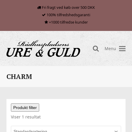
Fri fragt ved køb over 500 DKK
100% tilfredshedsgaranti
+1000 tilfredse kunder
Menu
search
CHARM
Produkt filter
Viser 1 resultat