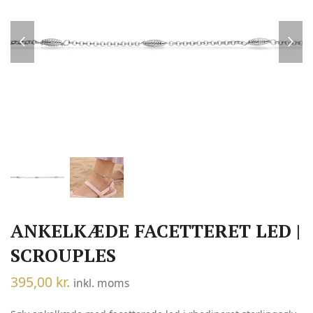
previous
nex
slide
slid
ANKELKÆDE FACETTERET LED |
SCROUPLES
395,00
kr.
inkl. moms