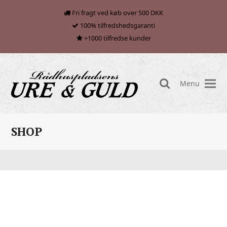
Fri fragt ved køb over 500 DKK
100% tilfredshedsgaranti
+1000 tilfredse kunder
Menu
search
SHOP