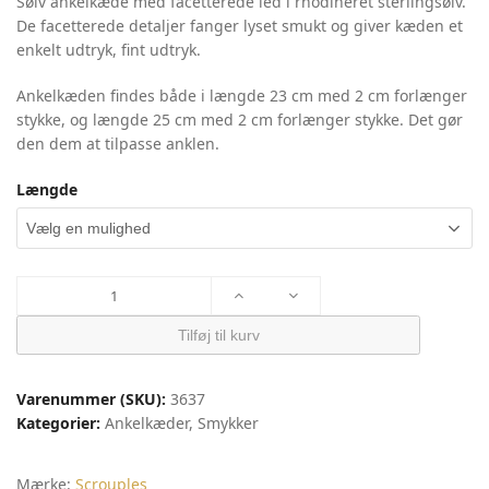
Sølv ankelkæde med facetterede led i rhodineret sterlingsølv.
De facetterede detaljer fanger lyset smukt og giver kæden et
enkelt udtryk, fint udtryk.
Ankelkæden findes både i længde 23 cm med 2 cm forlænger
stykke, og længde 25 cm med 2 cm forlænger stykke. Det gør
den dem at tilpasse anklen.
Længde
Ankelkæde
facetteret
led
Tilføj til kurv
|
Scrouples
Varenummer (SKU):
3637
antal
Kategorier:
Ankelkæder
,
Smykker
Mærke:
Scrouples