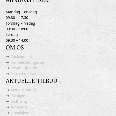
Mandag – onsdag
09:30 – 17:30
Torsdag – fredag
09:30 – 18:00
Lørdag
09:30 – 14:00
OM OS
Cookiepolitik
Handelsbetingelser
Privatlivspolitik
Fortryd dit køb
AKTUELLE TILBUD
Aktuelle tilbud
Halskæder
Vedhæng
Armbånd
Ørestikker