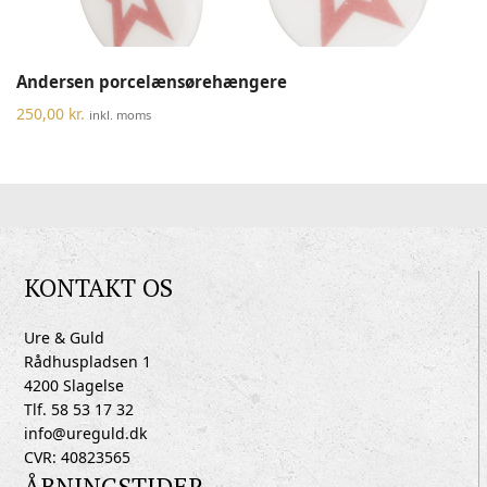
Andersen porcelænsørehængere
250,00
kr.
inkl. moms
KONTAKT OS
Ure & Guld
Rådhuspladsen 1
4200 Slagelse
Tlf. 58 53 17 32
info@ureguld.dk
CVR: 40823565
ÅBNINGSTIDER