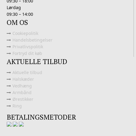
09:30 – 18:00
Lørdag
09:30 – 14:00
OM OS
Cookiepolitik
Handelsbetingelser
Privatlivspolitik
Fortryd dit køb
AKTUELLE TILBUD
Aktuelle tilbud
Halskæder
Vedhæng
Armbånd
Ørestikker
Ring
BETALINGSMETODER