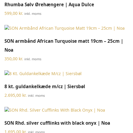
Rhumba Sølv Ørehængere | Aqua Dulce
599,00
kr.
inkl. moms
SON armbånd African Turquoise matt 19cm – 25cm |
Noa
350,00
kr.
inkl. moms
8 kt. guldankelkæde m/cz | Siersbøl
2.695,00
kr.
inkl. moms
SON Rhd. silver cufflinks with black onyx | Noa
1.695,00
kr.
inkl. moms