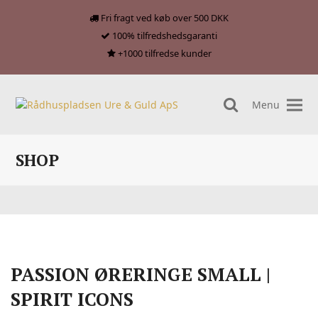
Fri fragt ved køb over 500 DKK
100% tilfredshedsgaranti
+1000 tilfredse kunder
Menu
search
SHOP
PASSION ØRERINGE SMALL |
SPIRIT ICONS