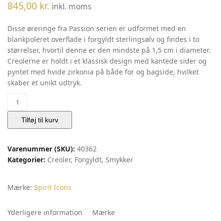
845,00
kr.
inkl. moms
Disse øreringe fra Passion serien er udformet med en
blankpoleret overflade i forgyldt sterlingsølv og findes i to
størrelser, hvortil denne er den mindste på 1,5 cm i diameter.
Creolerne er holdt i et klassisk design med kantede sider og
pyntet med hvide zirkonia på både for og bagside, hvilket
skaber et unikt udtryk.
Passion
øreringe
small
Tilføj til kurv
|
Spirit
Varenummer (SKU):
40362
Icons
Kategorier:
Creoler
,
Forgyldt
,
Smykker
antal
Mærke:
Spirit Icons
Yderligere information
Mærke