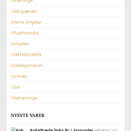
Frierringe
Hårspænder
Herre Smykker
Puddsemidel
Smykker
SMYKKESKRIN
Ukategoriseret
Urboks
Ure
Vielsesringe
NYESTE VARER
Ankelkæde links fg | Scrouples
495,00
kr.
inkl.