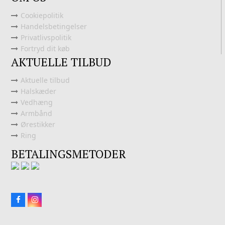
Cookiepolitik
Handelsbetingelser
Privatlivspolitik
Fortryd dit køb
AKTUELLE TILBUD
Aktuelle tilbud
Halskæder
Vedhæng
Armbånd
Ørestikker
Ring
BETALINGSMETODER
Facebook
Instagram