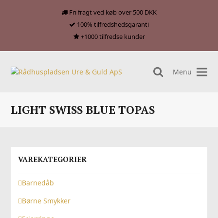
Fri fragt ved køb over 500 DKK
100% tilfredshedsgaranti
+1000 tilfredse kunder
Menu
search
LIGHT SWISS BLUE TOPAS
VAREKATEGORIER
Barnedåb
Børne Smykker